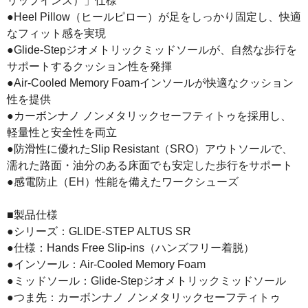
リップインズ）」仕様
●Heel Pillow（ヒールピロー）が足をしっかり固定し、快適
なフィット感を実現
●Glide-Stepジオメトリックミッドソールが、自然な歩行を
サポートするクッション性を発揮
●Air-Cooled Memory Foamインソールが快適なクッション
性を提供
●カーボンナノ ノンメタリックセーフティトゥを採用し、
軽量性と安全性を両立
●防滑性に優れたSlip Resistant（SRO）アウトソールで、
濡れた路面・油分のある床面でも安定した歩行をサポート
●感電防止（EH）性能を備えたワークシューズ
■製品仕様
●シリーズ：GLIDE-STEP ALTUS SR
●仕様：Hands Free Slip-ins（ハンズフリー着脱）
●インソール：Air-Cooled Memory Foam
●ミッドソール：Glide-Stepジオメトリックミッドソール
●つま先：カーボンナノ ノンメタリックセーフティトゥ